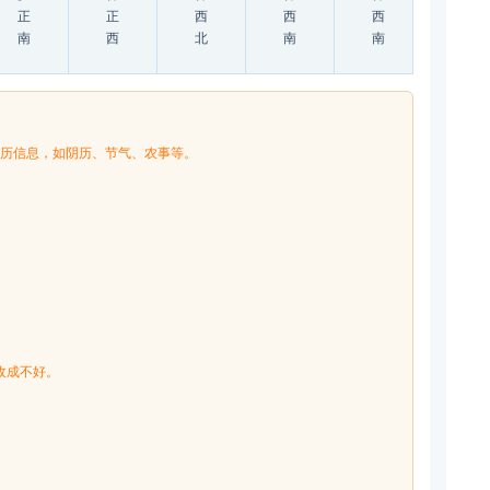
正
正
西
西
西
事
南
西
北
南
南
年历信息，如阴历、节气、农事等。
收成不好。