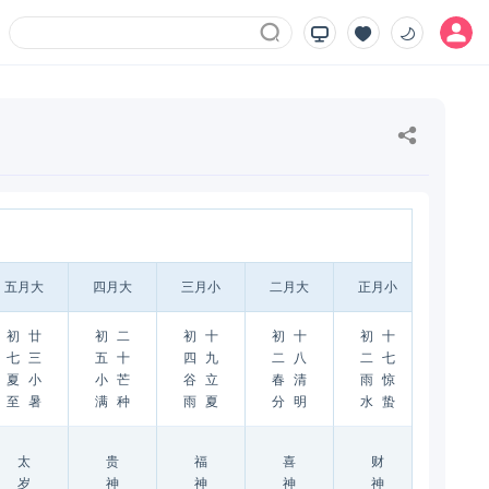
五月大
四月大
三月小
二月大
正月小
阴历
初
廿
初
二
初
十
初
十
初
十
七
三
五
十
四
九
二
八
二
七
节
夏
小
小
芒
谷
立
春
清
雨
惊
气
至
暑
满
种
雨
夏
分
明
水
蛰
太
贵
福
喜
财
岁
神
神
神
神
农