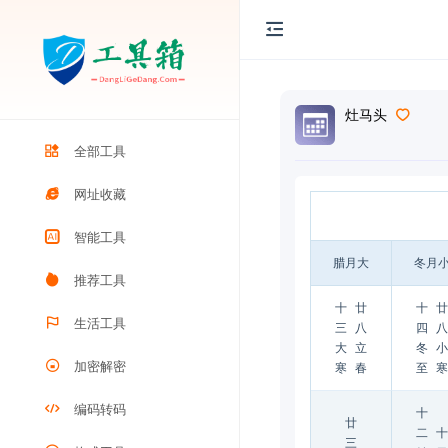
灶马头
全部工具
网址收藏
智能工具
腊月大
冬月
推荐工具
十
廿
十
廿
生活工具
三
八
四
八
大
立
冬
小
加密解密
寒
春
至
寒
编码转码
十
廿
二
十
三