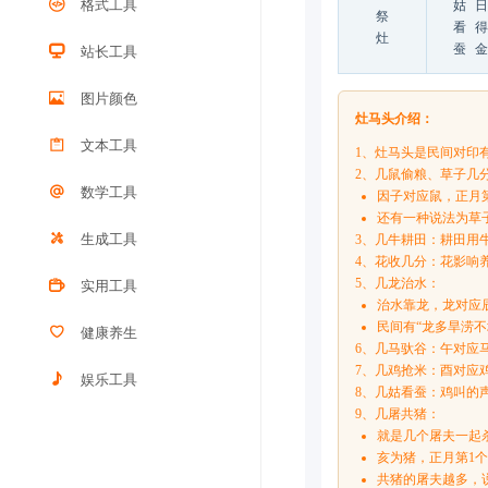
格式工具
姑
日
祭
看
得
灶
蚕
金
站长工具
图片颜色
灶马头介绍：
文本工具
1、灶马头是民间对印
2、几鼠偷粮、草子几
数学工具
因子对应鼠，正月
还有一种说法为草
生成工具
3、几牛耕田：耕田用
4、花收几分：花影响
5、几龙治水：
实用工具
治水靠龙，龙对应
民间有“龙多旱涝
健康养生
6、几马驮谷：午对应
7、几鸡抢米：酉对应
娱乐工具
8、几姑看蚕：鸡叫的声
9、几屠共猪：
就是几个屠夫一起
亥为猪，正月第1
共猪的屠夫越多，