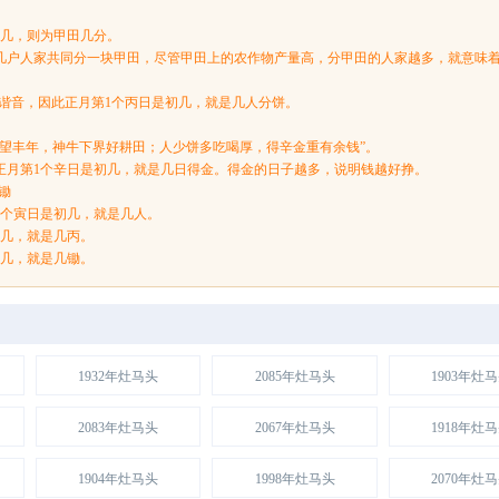
初几，则为甲田几分。
几户人家共同分一块甲田，尽管甲田上的农作物产量高，分甲田的人家越多，就意味
饼谐音，因此正月第1个丙日是初几，就是几人分饼。
水望丰年，神牛下界好耕田；人少饼多吃喝厚，得辛金重有余钱”。
正月第1个辛日是初几，就是几日得金。得金的日子越多，说明钱越好挣。
锄
1个寅日是初几，就是几人。
初几，就是几丙。
初几，就是几锄。
1932年灶马头
2085年灶马头
1903年灶
2083年灶马头
2067年灶马头
1918年灶
1904年灶马头
1998年灶马头
2070年灶