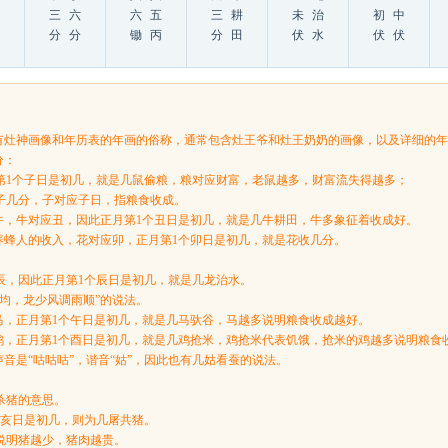
三
六
六
五
三
耕
未
治
初
中
分
分
锄
丙
分
田
伏
水
伏
伏
有灶神画像和年历表的年画的俗称，通常包含灶王爷和灶王奶奶的画像，以及详细的
分：
第1个子日是初几，就是几鼠偷粮，粮对应财富，老鼠越多，财富流失得越多；
子几分，子对应子日，指粮食收成。
牛，牛对应丑，因此正月第1个丑日是初几，就是几牛耕田，牛多象征着收成好。
养蜂人的收入，花对应卯，正月第1个卯日是初几，就是花收几分。
辰，因此正月第1个辰日是初几，就是几龙治水。
不均，龙少风调雨顺”的说法。
马，正月第1个午日是初几，就是几马驮谷，马越多说明粮食收成越好。
鸡，正月第1个酉日是初几，就是几鸡抢米，鸡抢米代表饥饿，抢米的鸡越多说明粮食
音是“咕咕咕”，谐音“姑”，因此也有几姑看蚕的说法。
杀猪的意思。
个亥日是初几，则为几屠共猪。
说明猪越少，猪肉越贵。