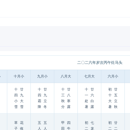
二〇二六年岁次丙午灶马头
小
十月小
九月小
八月大
七月大
六月小
十
廿
十
廿
十
廿
十
廿
初
廿
四
九
四
九
三
八
一
六
十
五
小
大
霜
立
秋
寒
处
白
大
立
雪
雪
降
冬
分
露
暑
露
暑
秋
草
花
五
五
甲
四
初
七
初
廿
子
收
人
人
田
牛
二
龙
二
二