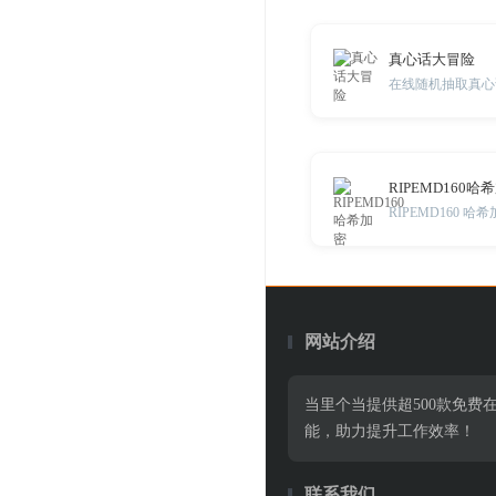
真心话大冒险
在线随机抽取真心
RIPEMD160哈
RIPEMD160 
网站介绍
当里个当提供超500款免
能，助力提升工作效率！
联系我们