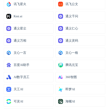
讯飞星火
讯飞公文
Kmi.ai
通义千问
通义星尘
通义仁心
通义万相
通义灵码
文心一言
文心一格
百度AI助手
腾讯元宝
AI数字员工
360智图
天工AI
即梦AI
可灵AI
海螺AI