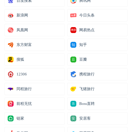
百度搜索
腾讯网
新浪网
今日头条
凤凰网
网易热点
东方财富
知乎
知
搜狐
豆瓣
豆
12306
携程旅行
同程旅行
飞猪旅行
前程无忧
Boss直聘
B
链家
安居客
安