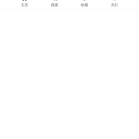
网站介绍
主页
搜索
收藏
关灯
当里个当提供超500款免费在线工具，涵盖文件处理、数据转
换、格式调整、办公辅助等领域。无需下载即用，支持PDF编
辑、图片压缩、单位换算、代码工具等常用功能，助力提升工作
效率！
关注我们
联系我们
可通过以下方式联系我们
Q Q：
链接：
免责声明