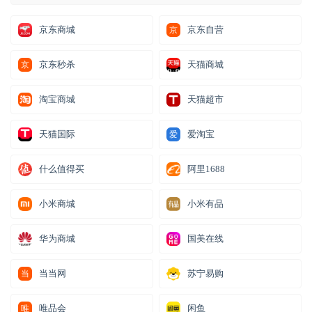
京东商城
京东自营
京
京东秒杀
天猫商城
京
淘宝商城
天猫超市
天猫国际
爱淘宝
爱
什么值得买
阿里1688
小米商城
小米有品
华为商城
国美在线
当当网
苏宁易购
当
唯品会
闲鱼
唯