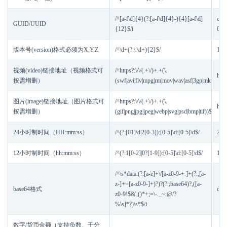
/^[a-f\d]{4}(?:[a-f\d]{4}-){4}[a-f\d]
e15
GUID/UUID
{12}$/i
0D
版本号(version)格式必须为X.Y.Z
/^\d+(?:\.\d+){2}$/
16.
视频(video)链接地址（视频格式可
/^https?:\/\/(.+\/)+.+(\.
htt
按需增删）
(swf|avi|flv|mpg|rm|mov|wav|asf|3gp|mkv|rmvb
图片(image)链接地址（图片格式可
/^https?:\/\/(.+\/)+.+(\.
htt
按需增删）
(gif|png|jpg|jpeg|webp|svg|psd|bmp|tif))$/i
24小时制时间（HH:mm:ss）
/^(?:[01]\d|2[0-3]):[0-5]\d:[0-5]\d$/
23:
12小时制时间（hh:mm:ss）
/^(?:1[0-2]|0?[1-9]):[0-5]\d:[0-5]\d$/
11:
/^\s*data:(?:[a-z]+\/[a-z0-9-+.]+(?:;[a-
z-]+=[a-z0-9-]+)?)?(?:;base64)?,([a-
base64格式
dat
z0-9!$&',()*+;=\-._~:@/?
%\s]*?)\s*$/i
数字/货币金额（支持负数、千分