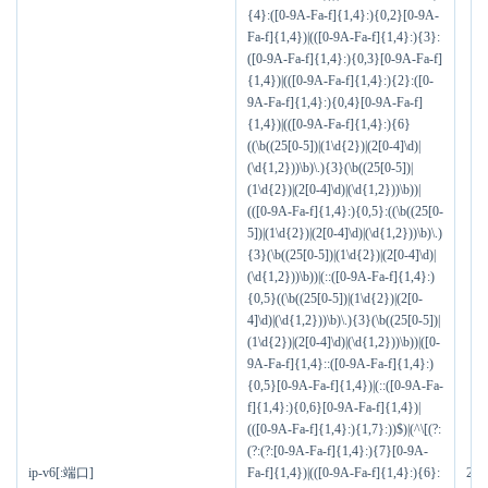
{4}:([0-9A-Fa-f]{1,4}:){0,2}[0-9A-
Fa-f]{1,4})|(([0-9A-Fa-f]{1,4}:){3}:
([0-9A-Fa-f]{1,4}:){0,3}[0-9A-Fa-f]
{1,4})|(([0-9A-Fa-f]{1,4}:){2}:([0-
9A-Fa-f]{1,4}:){0,4}[0-9A-Fa-f]
{1,4})|(([0-9A-Fa-f]{1,4}:){6}
((\b((25[0-5])|(1\d{2})|(2[0-4]\d)|
(\d{1,2}))\b)\.){3}(\b((25[0-5])|
(1\d{2})|(2[0-4]\d)|(\d{1,2}))\b))|
(([0-9A-Fa-f]{1,4}:){0,5}:((\b((25[0-
5])|(1\d{2})|(2[0-4]\d)|(\d{1,2}))\b)\.)
{3}(\b((25[0-5])|(1\d{2})|(2[0-4]\d)|
(\d{1,2}))\b))|(::([0-9A-Fa-f]{1,4}:)
{0,5}((\b((25[0-5])|(1\d{2})|(2[0-
4]\d)|(\d{1,2}))\b)\.){3}(\b((25[0-5])|
(1\d{2})|(2[0-4]\d)|(\d{1,2}))\b))|([0-
9A-Fa-f]{1,4}::([0-9A-Fa-f]{1,4}:)
{0,5}[0-9A-Fa-f]{1,4})|(::([0-9A-Fa-
f]{1,4}:){0,6}[0-9A-Fa-f]{1,4})|
(([0-9A-Fa-f]{1,4}:){1,7}:))$)|(^\[(?:
(?:(?:[0-9A-Fa-f]{1,4}:){7}[0-9A-
ip-v6[:端口]
Fa-f]{1,4})|(([0-9A-Fa-f]{1,4}:){6}:
203