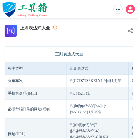
正则表达式大全
正则表达式大全
检测类型
正则表达式
检
火车车次
/^[GCDZTSPKXLY1-9]\d{1,4}$/
G1
手机机身码(IMEI)
/^\d{15,17}$/
123
/^((ht|f)tps?:\/\/)?[\w-]+(\.
必须带端口号的网址(或ip)
127
[\w-]+)+:\d{1,5}\/?$/
/^(((ht|f)tps?):\/\/)?
htt
([^!@#$%^&*?.\s-]
网址(URL)
ftp
([^!@#$%^&*?.\s]{0,63}