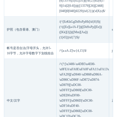
(0[13578]|1[02])31)|((\d{2})02(0[1-
9]|1\d|2[0-8]))|(([13579][26]|[2468]
[048]|0[048])0229))\d{2}))(\d|X|x)$/
/(^[EeKkGgDdSsPpHh]\d{8}$)|
(^(([Ee][a-fA-F])|([DdSsPp][Ee])|
护照（包含香港、澳门）
s2
([Kk][Jj])|([Mm][Aa])|
(1[45]))\d{7}$)/
帐号是否合法(字母开头，允许5-
/^[a-zA-Z]\w{4,15}$/
jus
16字节，允许字母数字下划线组合
/^(?:[\u3400-\u4DB5\u4E00-
\u9FEA\uFA0E\uFA0F\uFA11\uFA13\uFA14
\uFA29]|[\uD840-\uD868\uD86A-
\uD86C\uD86F-\uD872\uD874-
\uD879][\uDC00-
\uDFFF]|\uD869[\uDC00-
\uDED6\uDF00-
中文/汉字
\uDFFF]|\uD86D[\uDC00-
正
\uDF34\uDF40-
\uDFFF]|\uD86E[\uDC00-
\uDC1D\uDC20-