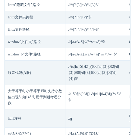
linux"隐藏文件"路径
/^\/(?:[^/]+\/)*\.[^/]*/
/usr
linux文件夹路径
/^\/(?:[^/]+\/)*$/
/us
linux文件路径
/^\/(?:[^/]+\/)*[^/]+$/
/roo
window"文件夹"路径
/^[a-zA-Z]:\\(?:\w+\\?)*$/
C:\
window下"文件"路径
/^[a-zA-Z]:\\(?:\w+\\)*\w+\.\w+$/
C:\
/^(s[hz]|S[HZ])(000[\d]{3}|002[\d]
股票代码(A股)
{3}|300[\d]{3}|600[\d]{3}|60[\d]
sz0
{4})$/
大于等于0, 小于等于150, 支持小数
/^150$|^(?:\d|[1-9]\d|1[0-4]\d)(?:\.5)?
位出现5, 如145.5, 用于判断考卷分
150
$/
数
che
html注释
/
/g
-->
md5格式(32位)
/^[a-fA-F0-9]{32}$/
21f