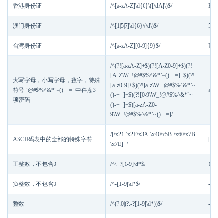
香港身份证
/^[a-zA-Z]\d{6}\([\dA]\)$/
K03
澳门身份证
/^[1|5|7]\d{6}\(\d\)$/
568
台湾身份证
/^[a-zA-Z][0-9]{9}$/
U19
/^(?![a-zA-Z]+$)(?![A-Z0-9]+$)(?!
[A-Z\W_!@#$%^&*`~()-+=]+$)(?!
大写字母，小写字母，数字，特殊
[a-z0-9]+$)(?![a-z\W_!@#$%^&*`~
符号 `@#$%^&*`~()-+=` 中任意3
a1
()-+=]+$)(?![0-9\W_!@#$%^&*`~
项密码
()-+=]+$)[a-zA-Z0-
9\W_!@#$%^&*`~()-+=]/
/[\x21-\x2F\x3A-\x40\x5B-\x60\x7B-
ASCII码表中的全部的特殊字符
[、
\x7E]+/
正整数，不包含0
/^\+?[1-9]\d*$/
123
负整数，不包含0
/^-[1-9]\d*$/
-12
整数
/^(?:0|(?:-?[1-9]\d*))$/
-1