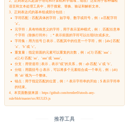
2、正则表达式起源于理论和计算机科学领域，现在广泛应用于各种编程
语言和文本处理工具中，用于搜索、替换、验证和解析文本。
3、正则表达式的基本组成部分包括：
字符匹配：匹配具体的字符，如字母、数字或符号，例：a 匹配字符
‘a’。
元字符：具有特殊意义的字符，用于表示某种模式，例：. 匹配任意单
个字符（除换行符外）；* 表示前面的字符可以出现0次或多次。
字符集：用方括号 [] 表示，匹配其中的任意一个字符，例：[abc] 匹配
‘a’、‘b’ 或 ‘c’。
重复量：指定前面的元素可以重复的次数，例：a{3} 匹配 ‘aaa’；
a{2,4} 匹配 ‘aa’、‘aaa’ 或 ‘aaaa’。
分支：用管道符 | 表示，表示“或”的关系，例：a|b 匹配 ‘a’ 或 ‘b’。
分组：用圆括号 () 表示，可以将多个元素组合成一个单元，例：(ab)
将 ‘ab’ 视为一个整体。
锚点：用于指定匹配的位置，例：^ 表示字符串的开始；$ 表示字符串
的结束。
4、本页面数据来源：https://github.com/trentlee0/utools-any-
rule/blob/master/src/RULES.js
推荐工具