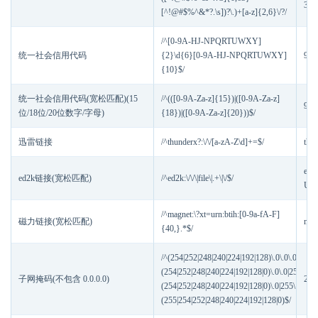
360
[^!@#$%^&*?.\s])?\.)+[a-z]{2,6}\/?/
/^[0-9A-HJ-NPQRTUWXY]
统一社会信用代码
{2}\d{6}[0-9A-HJ-NPQRTUWXY]
91
{10}$/
统一社会信用代码(宽松匹配)(15
/^(([0-9A-Za-z]{15})|([0-9A-Za-z]
911
位/18位/20位数字/字母)
{18})|([0-9A-Za-z]{20}))$/
迅雷链接
/^thunderx?:\/\/[a-zA-Z\d]+=$/
thu
ed2
ed2k链接(宽松匹配)
/^ed2k:\/\/\|file\|.+\|\/$/
UUM
/^magnet:\?xt=urn:btih:[0-9a-fA-F]
磁力链接(宽松匹配)
mag
{40,}.*$/
/^(254|252|248|240|224|192|128)\.0\.0\.0|255\.
(254|252|248|240|224|192|128|0)\.0\.0|255\.255
子网掩码(不包含 0.0.0.0)
255
(254|252|248|240|224|192|128|0)\.0|255\.255\.2
(255|254|252|248|240|224|192|128|0)$/