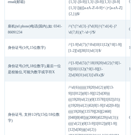
email(邮箱)
{1,3}\.[0-9]{1,3}\.[0-9]{1,3}\.[0-9]
90
{1,3}\])|(([a-zA-Z\-0-9]+\.)+[a-zA-Z]
{2,}))$/
座机(tel phone)电话(国内),如: 0341-
/^(?:(?:\d{3}-)?\d{8}|^(?:\d{4}-)?
093
86091234
\d{7,8})(?:-\d+)?$/
/^[1-9]\d{7}(?:0\d|10|11|12)(?:0[1-9]|
身份证号(1代,15位数字)
123
[1-2][\d]|30|31)\d{3}$/
/^[1-9]\d{5}(?:18|19|20)\d{2}(?:0[1-
身份证号(2代,18位数字),最后一位
9]|10|11|12)(?:0[1-9]|[1-
123
是校验位,可能为数字或字符X
2]\d|30|31)\d{3}[\dXx]$/
/^\d{6}((((((19|20)\d{2})(0[13-
9]|1[012])(0[1-9]|[12]\d|30))|
(((19|20)\d{2})(0[13578]|1[02])31)|
((19|20)\d{2})02(0[1-9]|1\d|2[0-8])|
((((19|20)([13579][26]|[2468]
身份证号, 支持1/2代(15位/18位数
[048]|0[48]))|(2000))0229))\d{3})|
622
字)
((((\d{2})(0[13-9]|1[012])(0[1-9]|
[12]\d|30))|((\d{2})