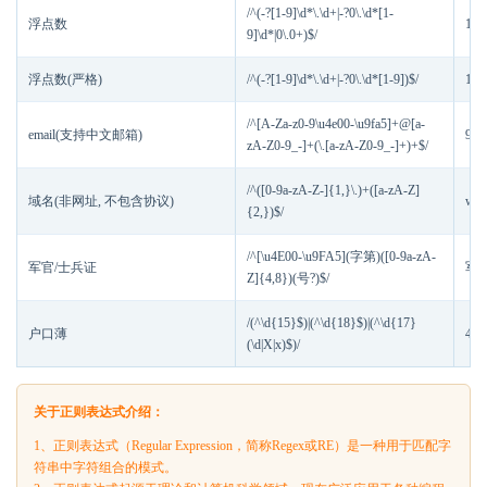
/^(-?[1-9]\d*\.\d+|-?0\.\d*[1-
浮点数
1.2
9]\d*|0\.0+)$/
浮点数(严格)
/^(-?[1-9]\d*\.\d+|-?0\.\d*[1-9])$/
1.2
/^[A-Za-z0-9\u4e00-\u9fa5]+@[a-
email(支持中文邮箱)
90
zA-Z0-9_-]+(\.[a-zA-Z0-9_-]+)+$/
/^([0-9a-zA-Z-]{1,}\.)+([a-zA-Z]
域名(非网址, 不包含协议)
www
{2,})$/
/^[\u4E00-\u9FA5](字第)([0-9a-zA-
军官/士兵证
军字
Z]{4,8})(号?)$/
/(^\d{15}$)|(^\d{18}$)|(^\d{17}
户口薄
441
(\d|X|x)$)/
关于正则表达式介绍：
1、正则表达式（Regular Expression，简称Regex或RE）是一种用于匹配字
符串中字符组合的模式。