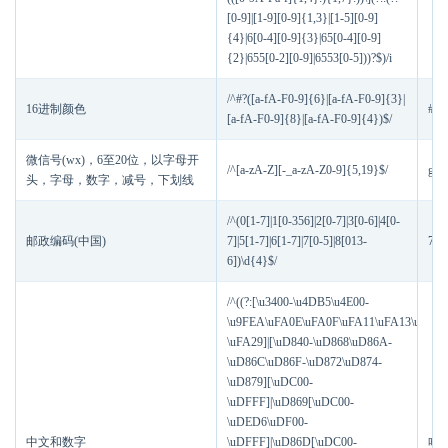
[0-9]|[1-9][0-9]{1,3}|[1-5][0-9]
{4}|6[0-4][0-9]{3}|65[0-4][0-9]
{2}|655[0-2][0-9]|6553[0-5]))?$)/i
/^#?([a-fA-F0-9]{6}|[a-fA-F0-9]{3}|
16进制颜色
#f0
[a-fA-F0-9]{8}|[a-fA-F0-9]{4})$/
微信号(wx)，6至20位，以字母开
/^[a-zA-Z][-_a-zA-Z0-9]{5,19}$/
git
头，字母，数字，减号，下划线
/^(0[1-7]|1[0-356]|2[0-7]|3[0-6]|4[0-
邮政编码(中国)
7]|5[1-7]|6[1-7]|7[0-5]|8[013-
734
6])\d{4}$/
/^((?:[\u3400-\u4DB5\u4E00-
\u9FEA\uFA0E\uFA0F\uFA11\uFA13\uFA14
\uFA29]|[\uD840-\uD868\uD86A-
\uD86C\uD86F-\uD872\uD874-
\uD879][\uDC00-
\uDFFF]|\uD869[\uDC00-
\uDED6\uDF00-
中文和数字
\uDFFF]|\uD86D[\uDC00-
哈