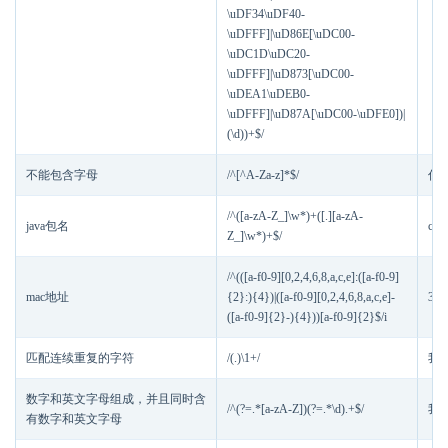
\uDF34\uDF40-
\uDFFF]|\uD86E[\uDC00-
\uDC1D\uDC20-
\uDFFF]|\uD873[\uDC00-
\uDEA1\uDEB0-
\uDFFF]|\uD87A[\uDC00-\uDFE0])|
(\d))+$/
不能包含字母
/^[^A-Za-z]*$/
你好
/^([a-zA-Z_]\w*)+([.][a-zA-
java包名
com
Z_]\w*)+$/
/^(([a-f0-9][0,2,4,6,8,a,c,e]:([a-f0-9]
mac地址
{2}:){4})|([a-f0-9][0,2,4,6,8,a,c,e]-
38:
([a-f0-9]{2}-){4}))[a-f0-9]{2}$/i
匹配连续重复的字符
/(.)\1+/
我我
数字和英文字母组成，并且同时含
/^(?=.*[a-zA-Z])(?=.*\d).+$/
我a
有数字和英文字母