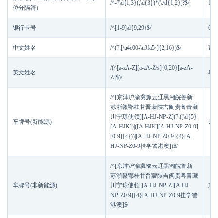
/^-?\d{1,3}(,\d{3})*(\.\d{1,2})?$/
100
位分隔符）
银行卡号
/^[1-9]\d{9,29}$/
623
中文姓名
/^(?:[\u4e00-\u9fa5·]{2,16})$/
葛
/(^[a-zA-Z][a-zA-Z\s]{0,20}[a-zA-
英文姓名
Jam
Z]$)/
/^[京津沪渝冀豫云辽黑湘皖鲁新
苏浙赣鄂桂甘晋蒙陕吉闽贵粤青藏
川宁琼使领][A-HJ-NP-Z](?:((\d{5}
车牌号(新能源)
京A
[A-HJK])|([A-HJK][A-HJ-NP-Z0-9]
[0-9]{4}))|[A-HJ-NP-Z0-9]{4}[A-
HJ-NP-Z0-9挂学警港澳])$/
/^[京津沪渝冀豫云辽黑湘皖鲁新
苏浙赣鄂桂甘晋蒙陕吉闽贵粤青藏
车牌号(非新能源)
川宁琼使领][A-HJ-NP-Z][A-HJ-
京A
NP-Z0-9]{4}[A-HJ-NP-Z0-9挂学警
港澳]$/