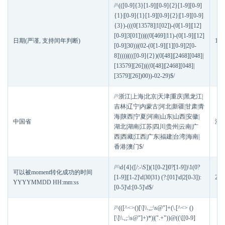
/^(([0-9]{3}[1-9]|[0-9]{2}[1-9][0-9]
{1}|[0-9]{1}[1-9][0-9]{2}|[1-9][0-9]
{3})-(((0[13578]|1[02])-(0[1-9]|[12]
[0-9]|3[01]))|((0[469]|11)-(0[1-9]|[12]
日期(严谨, 支持闰年判断)
199
[0-9]|30))|(02-(0[1-9]|[1][0-9]|2[0-
8]))))|((([0-9]{2})(0[48]|[2468][048]|
[13579][26])|((0[48]|[2468][048]|
[3579][26])00))-02-29)$/
/^浙江|上海|北京|天津|重庆|黑龙江|
吉林|辽宁|内蒙古|河北|新疆|甘肃|青
海|陕西|宁夏|河南|山东|山西|安徽|
中国省
浙
湖北|湖南|江苏|四川|贵州|云南|广
西|西藏|江西|广东|福建|台湾|海南|
香港|澳门$/
/^\d{4}([/:-\S])(1[0-2]|0?[1-9])\1(0?
可以被moment转化成功的时间
[1-9]|[1-2]\d|30|31) (?:[01]\d|2[0-3]):
202
YYYYMMDD HH:mm:ss
[0-5]\d:[0-5]\d$/
/^(([^<>()[\]\\.,;:\s@"]+(\.[^<> ()
[\]\\.,;:\s@"]+)*)|(".+"))@((\[[0-9]