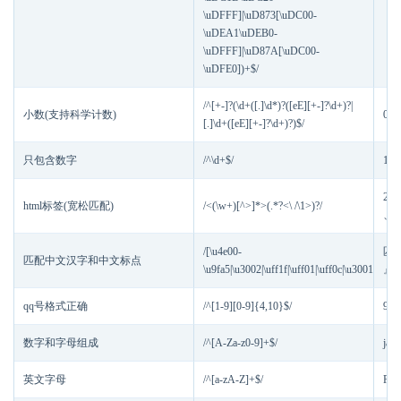
\uDFFF]|\uD873[\uDC00-
\uDEA1\uDEB0-
\uDFFF]|\uD87A[\uDC00-
\uDFE0])+$/
/^[+-]?(\d+([.]\d*)?([eE][+-]?\d+)?|
小数(支持科学计数)
0.0
[.]\d+([eE][+-]?\d+)?)$/
只包含数字
/^\d+$/
123
233
html标签(宽松匹配)
/<(\w+)[^>]*>(.*?<\ /\1>)?/
、
/[\u4e00-
匹配
匹配中文汉字和中文标点
\u9fa5|\u3002|\uff1f|\uff01|\uff0c|\u3001|\uff
』 
qq号格式正确
/^[1-9][0-9]{4,10}$/
903
数字和字母组成
/^[A-Za-z0-9]+$/
jam
英文字母
/^[a-zA-Z]+$/
Rus