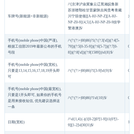
/^[京津沪渝冀豫云辽黑湘皖鲁新
苏浙赣鄂桂甘晋蒙陕吉闽贵粤青藏
车牌号(新能源+非新能源)
川宁琼使领][A-HJ-NP-Z][A-HJ-
京A
NP-Z0-9]{4,5}[A-HJ-NP-Z0-9挂学
警港澳]$/
手机号(mobile phone)中国(严谨),
/^(?:(?:\+|00)86)?1(?:(?:3[\d])|(?:4[5-
根据工信部2019年最新公布的手机
79])|(?:5[0-35-9])|(?:6[5-7])|(?:7[0-
008
号段
8])|(?:8[\d])|(?:9[1589]))\d{8}$/
手机号(mobile phone)中国(宽松),
只要是13,14,15,16,17,18,19开头即
/^(?:(?:\+|00)86)?1[3-9]\d{9}$/
008
可
手机号(mobile phone)中国(最宽松),
只要是1开头即可, 如果你的手机号
/^(?:(?:\+|00)86)?1\d{10}$/
008
是用来接收短信, 优先建议选择这
一条
/^\d{1,4}(-)(1[0-2]|0?[1-9])\1(0?[1-
日期(宽松)
199
9]|[1-2]\d|30|31)$/