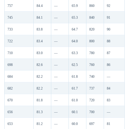
757
84.4
—
65.9
860
92
745
84.1
—
65.3
840
91
733
83.8
—
64.7
820
90
722
83.4
—
64.0
800
88
710
83.0
—
63.3
780
87
698
82.6
—
62.5
760
86
684
82.2
—
61.8
740
—
682
82.2
—
61.7
737
84
670
81.8
—
61.0
720
83
656
81.3
—
60.1
700
—
653
81.2
—
60.0
697
81