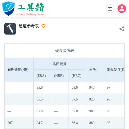
硬度参考表
硬度参考表
洛氏硬度
布氏硬度(HB)
维氏硬度(HV)
消氏硬度(ES)
(ERA)
(HRB)
(HRC)
—
85.6
—
68.0
940
97
—
85.3
—
67.5
920
96
—
85.0
—
67.0
900
95
767
84.7
—
66.4
880
93