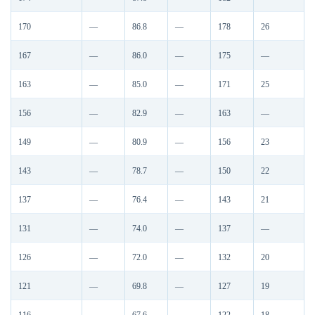
170
—
86.8
—
178
26
167
—
86.0
—
175
—
163
—
85.0
—
171
25
156
—
82.9
—
163
—
149
—
80.9
—
156
23
143
—
78.7
—
150
22
137
—
76.4
—
143
21
131
—
74.0
—
137
—
126
—
72.0
—
132
20
121
—
69.8
—
127
19