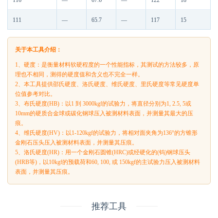
116
—
67.6
—
122
18
111
—
65.7
—
117
15
关于本工具介绍：
1、硬度：是衡量材料软硬程度的一个性能指标，其测试的方法较多，原
理也不相同，测得的硬度值和含义也不完全一样。
2、本工具提供邵氏硬度、洛氏硬度、维氏硬度、里氏硬度等常见硬度单
位值参考对比。
3、布氏硬度(HB)：以1 到 3000kgf的试验力，将直径分别为1, 2.5, 5或
10mm的硬质合金球或碳化钢球压入被测材料表面，并测量其最大的压
痕。
4、维氏硬度(HV)：以1-120kgf的试验力，将相对面夹角为136°的方锥形
金刚石压头压入被测材料表面，并测量其压痕。
5、洛氏硬度(HR)：用一个金刚石圆锥(HRC)或经硬化的(钨)钢球压头
(HRB等)，以10kgf的预载荷和60, 100, 或 150kgf的主试验力压入被测材料
表面，并测量其压痕。
推荐工具