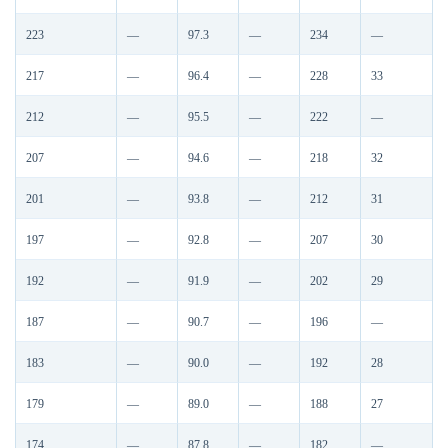
223
—
97.3
—
234
—
217
—
96.4
—
228
33
212
—
95.5
—
222
—
207
—
94.6
—
218
32
201
—
93.8
—
212
31
197
—
92.8
—
207
30
192
—
91.9
—
202
29
187
—
90.7
—
196
—
183
—
90.0
—
192
28
179
—
89.0
—
188
27
174
—
87.8
—
182
—