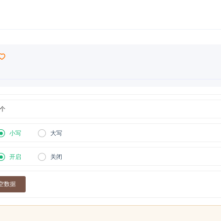
小写
大写
开启
关闭
空数据