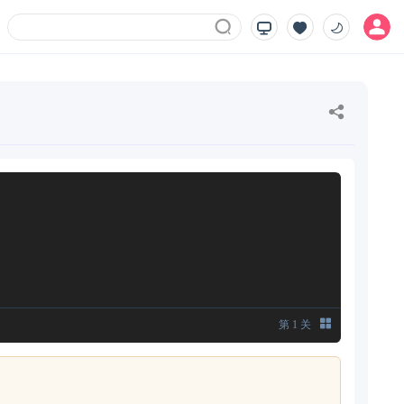
第
1
关