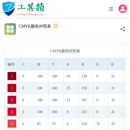
CMYK颜色对照表
CMYK颜色对照表
编号
C
M
Y
K
R
G
B
1
1
0
100
100
45
139
0
22
8B
2
0
100
100
25
178
0
31
B2
3
0
100
100
15
197
0
35
C5
4
0
100
100
0
223
0
41
DF
5
0
85
70
0
229
70
70
E5