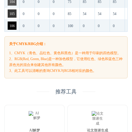
104
0
0
0
75
85
85
85
55
105
0
0
0
85
54
54
54
36
106
0
0
0
100
0
0
0
00
关于CMYK/RBG介绍：
1、CMYK（青色、品红色、黄色和黑色）是一种用于印刷的四色模型。
2、RGB(Red, Green, Blue)是一种加色模型，它使用红色、绿色和蓝色三种
原色光的混合来创建其他所有颜色。
3、此工具可以清晰的查询CMYK与RGB相对应的颜色。
推荐工具
AI解梦
论文致谢生成