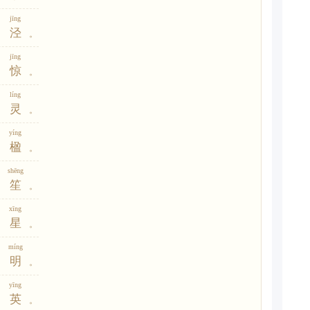
jīng
泾
。
jīng
惊
。
líng
灵
。
yíng
楹
。
shēng
笙
。
xīng
星
。
míng
明
。
yīng
英
。