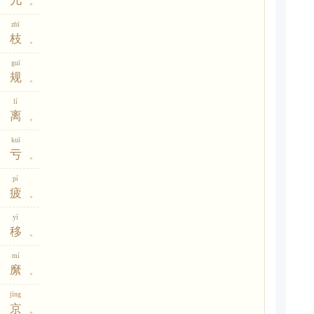
儿
。
zhī
枝
。
guī
规
。
lí
离
。
kuī
亏
。
pí
疲
。
yí
移
。
mí
縻
。
jīng
京
。