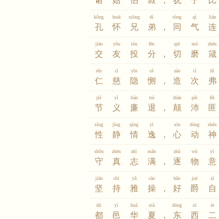
诸
姑
伯
叔
，
犹
子
比
kǒng
huái
xiōng
dì
tóng
qì
lián
孔
怀
兄
弟
，
同
气
连
jiāo
yǒu
tóu
fēn
qiē
mó
zhēn
交
友
投
分
，
切
磨
箴
rén
cí
yǐn
cè
zào
cì
fú
仁
慈
隐
恻
，
造
次
弗
jié
yì
lián
tuì
diān
pèi
fěi
节
义
廉
退
，
颠
沛
匪
xìng
jìng
qíng
yì
xīn
dòng
shén
性
静
情
逸
，
心
动
神
shǒu
zhēn
zhì
mǎn
zhú
wù
yì
守
真
志
满
，
逐
物
意
jiān
chí
yǎ
cāo
hǎo
jué
zì
坚
持
雅
操
，
好
爵
自
dū
yì
huá
xià
dōng
xī
èr
都
邑
华
夏
，
东
西
二