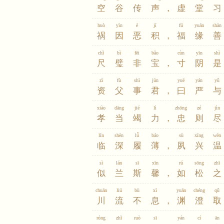
空
谷
传
声
，
虚
堂
习
huò
yīn
è
jí
fú
yuán
shàn
祸
因
恶
积
，
福
缘
善
chǐ
bì
fēi
bǎo
cùn
yīn
shì
尺
璧
非
宝
，
寸
阴
是
zī
fù
shì
jūn
yuē
yán
yǔ
资
父
事
君
，
曰
严
与
xiào
dāng
jié
lì
zhōng
zé
jìn
孝
当
竭
力
，
忠
则
尽
lín
shēn
lǚ
báo
sù
xīng
wēn
临
深
履
薄
，
夙
兴
温
sì
lán
sī
xīn
rú
sōng
zhī
似
兰
斯
馨
，
如
松
之
chuān
liú
bù
xī
yuān
chéng
qǔ
川
流
不
息
，
渊
澄
取
róng
zhǐ
ruò
sī
yán
cí
ān