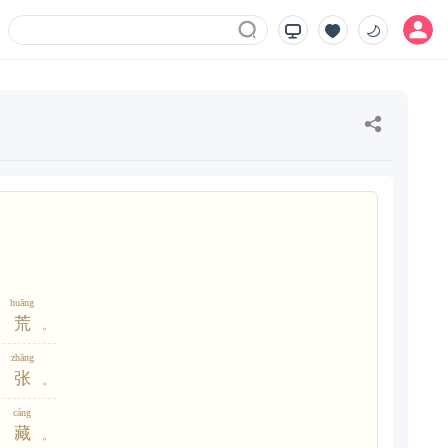
huāng
荒
。
zhāng
张
。
cáng
藏
。