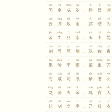
rùn
yú
chéng
suì
lǜ
lǚ
tiáo
闰
余
成
岁
，
律
吕
调
yún
téng
zhì
yǔ
lù
jié
wéi
云
腾
致
雨
，
露
结
为
jīn
shēng
lì
shuǐ
yù
chū
kūn
金
生
丽
水
，
玉
出
昆
jiàn
hào
jù
què
zhū
chēng
yè
剑
号
巨
阙
，
珠
称
夜
guǒ
zhēn
lǐ
nài
cài
zhòng
jiè
果
珍
李
柰
，
菜
重
芥
hǎi
xián
hé
dàn
lín
qián
yǔ
海
咸
河
淡
，
鳞
潜
羽
lóng
shī
huǒ
dì
niǎo
guān
rén
龙
师
火
帝
，
鸟
官
人
shǐ
zhì
wén
zì
nǎi
fú
yī
始
制
文
字
，
乃
服
衣