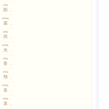
yáng
阳
。
shuāng
霜
。
gāng
冈
。
guāng
光
。
jiāng
姜
。
xiáng
翔
。
huáng
皇
。
shāng
裳
。