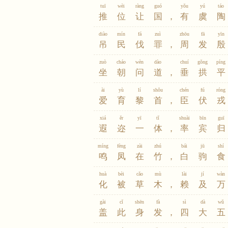
tuī
wèi
ràng
guó
yǒu
yú
táo
推
位
让
国
，
有
虞
陶
diào
mín
fá
zuì
zhōu
fā
yīn
吊
民
伐
罪
，
周
发
殷
zuò
cháo
wèn
dào
chuí
gǒng
píng
坐
朝
问
道
，
垂
拱
平
ài
yù
lí
shǒu
chén
fú
róng
爱
育
黎
首
，
臣
伏
戎
xiá
ěr
yī
tǐ
shuài
bīn
guī
遐
迩
一
体
，
率
宾
归
míng
fèng
zài
zhú
bái
jū
shí
鸣
凤
在
竹
，
白
驹
食
huà
bèi
cǎo
mù
lài
jí
wàn
化
被
草
木
，
赖
及
万
gài
cǐ
shēn
fà
sì
dà
wǔ
盖
此
身
发
，
四
大
五