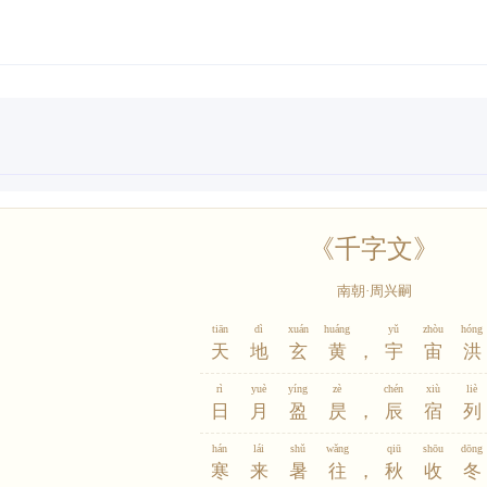
《千字文》
南朝·周兴嗣
tiān
dì
xuán
huáng
yǔ
zhòu
hóng
天
地
玄
黄
，
宇
宙
洪
rì
yuè
yíng
zè
chén
xiù
liè
日
月
盈
昃
，
辰
宿
列
hán
lái
shǔ
wǎng
qiū
shōu
dōng
寒
来
暑
往
，
秋
收
冬