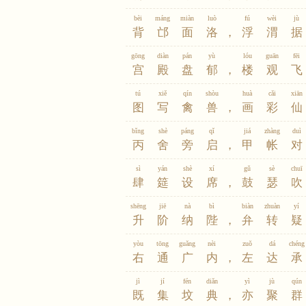
bèi
máng
miàn
luò
fú
wèi
jù
背
邙
面
洛
，
浮
渭
据
gōng
diàn
pán
yù
lóu
guān
fēi
宫
殿
盘
郁
，
楼
观
飞
tú
xiě
qín
shòu
huà
cǎi
xiān
图
写
禽
兽
，
画
彩
仙
bǐng
shè
páng
qǐ
jiá
zhàng
duì
丙
舍
旁
启
，
甲
帐
对
sì
yán
shè
xí
gǔ
sè
chuī
肆
筵
设
席
，
鼓
瑟
吹
shēng
jiē
nà
bì
biàn
zhuàn
yí
升
阶
纳
陛
，
弁
转
疑
yòu
tōng
guǎng
nèi
zuǒ
dá
chéng
右
通
广
内
，
左
达
承
jì
jí
fén
diǎn
yì
jù
qún
既
集
坟
典
，
亦
聚
群