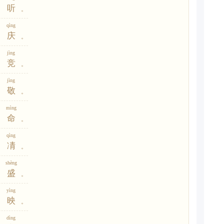
听
。
qìng
庆
。
jìng
竞
。
jìng
敬
。
mìng
命
。
qìng
凊
。
shèng
盛
。
yìng
映
。
dìng