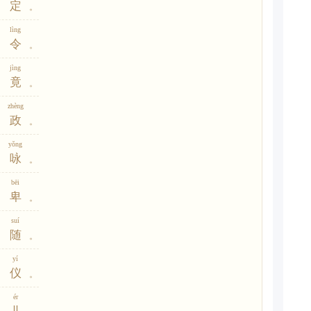
定
。
lìng
令
。
jìng
竟
。
zhèng
政
。
yǒng
咏
。
bēi
卑
。
suí
随
。
yí
仪
。
ér