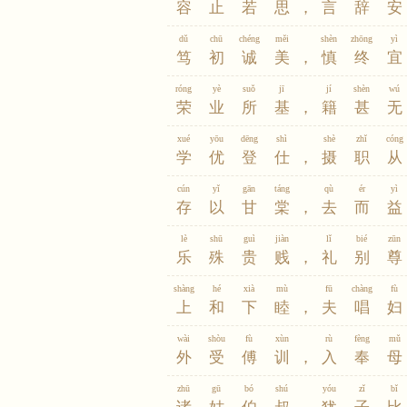
容
止
若
思
，
言
辞
安
dǔ
chū
chéng
měi
shèn
zhōng
yì
笃
初
诚
美
，
慎
终
宜
róng
yè
suǒ
jī
jí
shèn
wú
荣
业
所
基
，
籍
甚
无
xué
yōu
dēng
shì
shè
zhǐ
cóng
学
优
登
仕
，
摄
职
从
cún
yǐ
gān
táng
qù
ér
yì
存
以
甘
棠
，
去
而
益
lè
shū
guì
jiàn
lǐ
bié
zūn
乐
殊
贵
贱
，
礼
别
尊
shàng
hé
xià
mù
fū
chàng
fù
上
和
下
睦
，
夫
唱
妇
wài
shòu
fù
xùn
rù
fèng
mǔ
外
受
傅
训
，
入
奉
母
zhū
gū
bó
shú
yóu
zǐ
bǐ