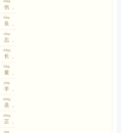
shāng
伤
。
liáng
良
。
wàng
忘
。
cháng
长
。
liáng
量
。
yáng
羊
。
shèng
圣
。
zhèng
正
。
tīng