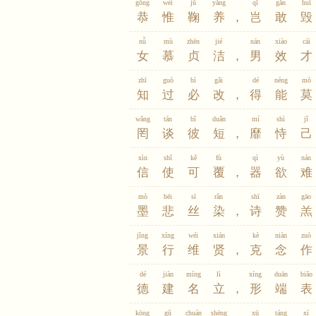
gōng
wéi
jū
yǎng
qǐ
gǎn
huǐ
恭
惟
鞠
养
，
岂
敢
毁
nǚ
mù
zhēn
jié
nán
xiào
cái
女
慕
贞
洁
，
男
效
才
zhī
guò
bì
gǎi
dé
néng
mò
知
过
必
改
，
得
能
莫
wǎng
tán
bǐ
duǎn
mí
shì
jǐ
罔
谈
彼
短
，
靡
恃
己
xìn
shǐ
kě
fù
qì
yù
nán
信
使
可
覆
，
器
欲
难
mò
bēi
sī
rǎn
shī
zàn
gāo
墨
悲
丝
染
，
诗
赞
羔
jǐng
xíng
wéi
xián
kè
niàn
zuò
景
行
维
贤
，
克
念
作
dé
jiàn
míng
lì
xíng
duān
biǎo
德
建
名
立
，
形
端
表
kōng
gǔ
chuán
shēng
xū
táng
xí