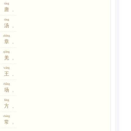
táng
唐
。
tāng
汤
。
zhāng
章
。
qiāng
羌
。
wáng
王
。
chǎng
场
。
fāng
方
。
cháng
常
。