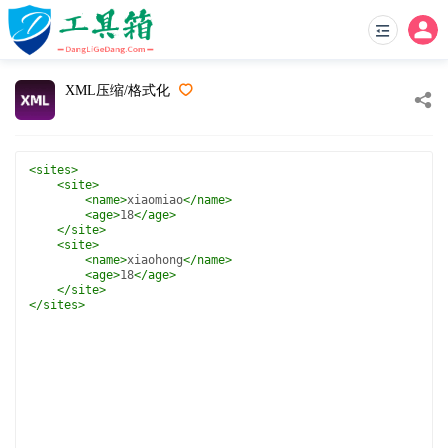
XML压缩/格式化
<
sites
>
<
site
>
<
name
>
xiaomiao
</
name
>
<
age
>
18
</
age
>
</
site
>
<
site
>
<
name
>
xiaohong
</
name
>
<
age
>
18
</
age
>
</
site
>
</
sites
>