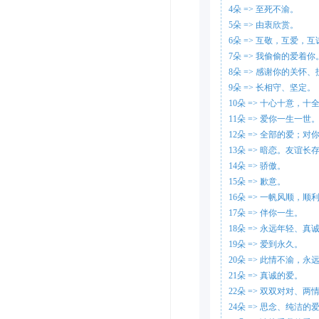
4朵 => 至死不渝。
5朵 => 由衷欣赏。
6朵 => 互敬，互爱，互
7朵 => 我偷偷的爱着你
8朵 => 感谢你的关怀
9朵 => 长相守、坚定。
10朵 => 十心十意，
11朵 => 爱你一生一世
12朵 => 全部的爱；
13朵 => 暗恋。友谊长
14朵 => 骄傲。
15朵 => 歉意。
16朵 => 一帆风顺，
17朵 => 伴你一生。
18朵 => 永远年轻、
19朵 => 爱到永久。
20朵 => 此情不渝，永
21朵 => 真诚的爱。
22朵 => 双双对对、两
24朵 => 思念、纯洁的