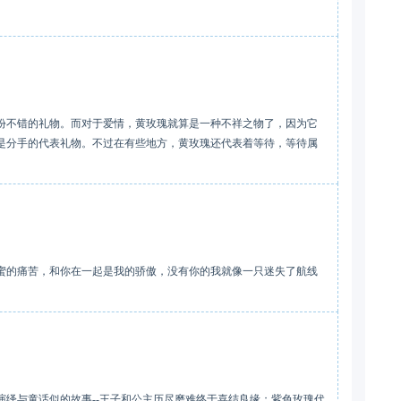
份不错的礼物。而对于爱情，黄玫瑰就算是一种不祥之物了，因为它
是分手的代表礼物。不过在有些地方，黄玫瑰还代表着等待，等待属
蜜的痛苦，和你在一起是我的骄傲，没有你的我就像一只迷失了航线
绎与童话似的故事--王子和公主历尽磨难终于喜结良缘；紫色玫瑰代