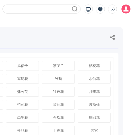
风信子
紫罗兰
桔梗花
鸢尾花
雏菊
水仙花
蒲公英
牡丹花
月季花
芍药花
茉莉花
波斯菊
牵牛花
合欢花
扶郎花
杜鹃花
丁香花
其它