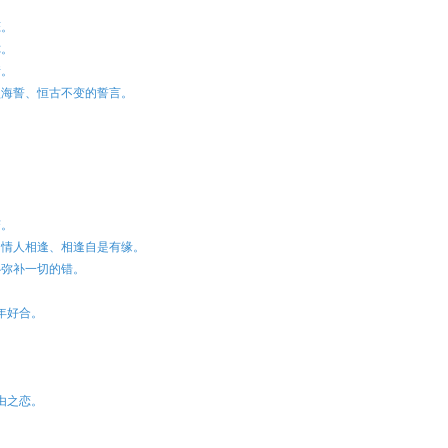
。
恋。
你。
情。
山盟海誓、恒古不变的誓言。
。
变。
婚、情人相逢、相逢自是有缘。
用心弥补一切的错。
百年好合。
自由之恋。
。