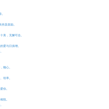
谅。
。
、扶持及鼓励。
十全十美，无懈可击。
。
对你的爱与日俱增。
存。
顺利，顺心。
真诚、坦率。
远爱你。
情相悦。
爱。