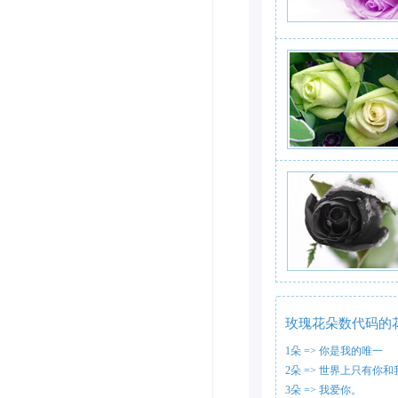
玫瑰花朵数代码的
1朵 => 你是我的唯一
2朵 => 世界上只有你
3朵 => 我爱你。