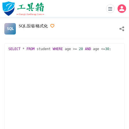
SQL压缩/格式化
SELECT
*
FROM
 student 
WHERE
 age 
>=
20
AND
 age 
<=
30
;