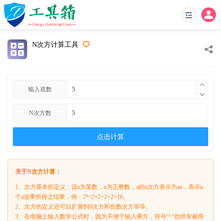
N次方计算工具
输入底数
N次方数
点击计算
关于N次方计算：
1、次方基本的定义：设a为某数，n为正整数，a的n次方表示为an，表示n
个a连乘所得之结果，例：2⁴=2×2×2×2=16。
2、次方的定义还可以扩展到0次方和负数次方等等。
3、在电脑上输入数学公式时，因为不便于输入乘方，符号“^”也经常被用